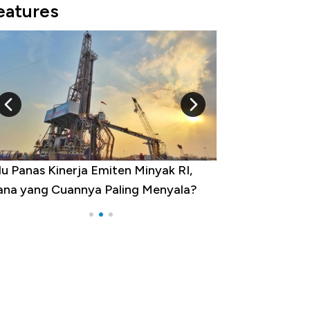
eatures
 Provinsi dengan Tingkat
ngangguran Tertinggi, Ada Jakarta