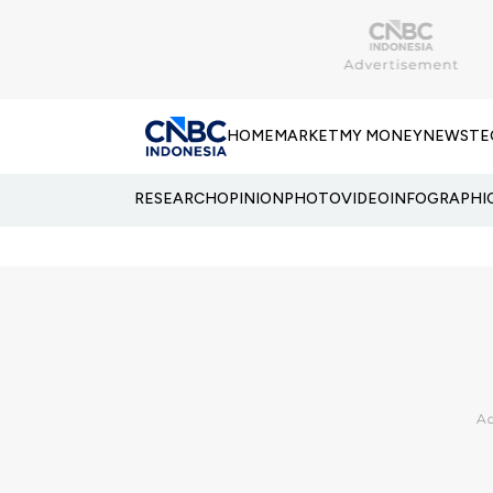
HOME
MARKET
MY MONEY
NEWS
TE
RESEARCH
OPINION
PHOTO
VIDEO
INFOGRAPHI