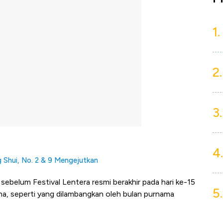
1.
2.
3.
4.
g Shui, No. 2 & 9 Mengejutkan
ebelum Festival Lentera resmi berakhir pada hari ke-15
5.
a, seperti yang dilambangkan oleh bulan purnama