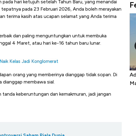
pada hari ketujuh setelah Tahun Baru, yang menandai
F
ni, tepatnya pada 23 Februari 2026, Anda boleh merayakan
 terima kasih atas ucapan selamat yang Anda terima
erbaik dan paling menguntungkan untuk membuka
gal 4 Maret, atau hari ke-16 tahun baru lunar.
 Naik Kelas Jadi Konglomerat
Harga
Adu Panas Kinerja Emiten Minyak RI,
10
apan orang yang memberinya dianggap tidak sopan. Di
uga dianggap membawa sial.
erbahaya
Mana yang Cuannya Paling Menyala?
Pe
an tanda keberuntungan dan kemakmuran, jadi jangan
ontroversi Saham Piala Dunia