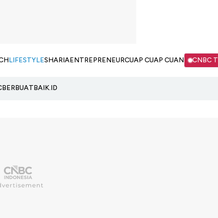
CH
LIFESTYLE
SHARIA
ENTREPRENEUR
CUAP CUAP CUAN
CNBC 
C
BERBUATBAIK.ID