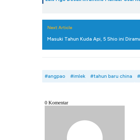
Next Article
Masuki Tahun Kuda Api, 5 Shio ini Diram
#angpao
#imlek
#tahun baru china
#