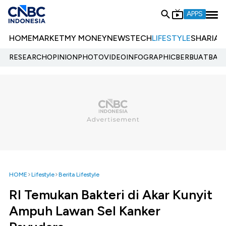
APPS
HOME
MARKET
MY MONEY
NEWS
TECH
LIFESTYLE
SHARIA
E
RESEARCH
OPINION
PHOTO
VIDEO
INFOGRAPHIC
BERBUATBAIK.
HOME
Lifestyle
Berita Lifestyle
RI Temukan Bakteri di Akar Kunyit
Ampuh Lawan Sel Kanker