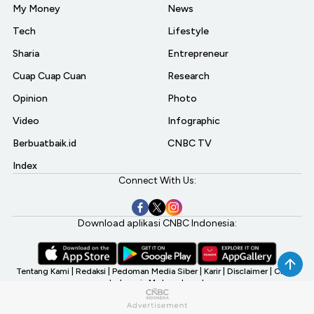
My Money
News
Tech
Lifestyle
Sharia
Entrepreneur
Cuap Cuap Cuan
Research
Opinion
Photo
Video
Infographic
Berbuatbaik.id
CNBC TV
Index
Connect With Us:
Download aplikasi CNBC Indonesia:
Tentang Kami
|
Redaksi
|
Pedoman Media Siber
|
Karir
|
Disclaimer
|
CNBC
Indonesia My Investment
©2026 CNBC Indonesia, A Transmedia Company