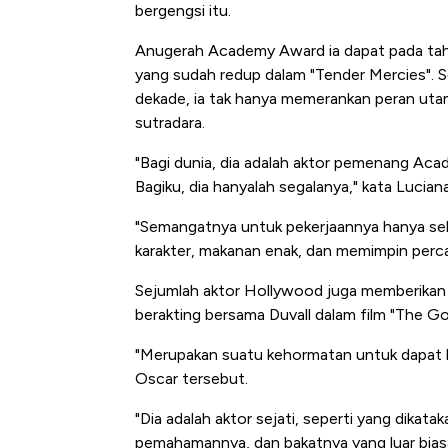
bergengsi itu.
Anugerah Academy Award ia dapat pada ta
yang sudah redup dalam "Tender Mercies". 
dekade, ia tak hanya memerankan peran utam
sutradara.
"Bagi dunia, dia adalah aktor pemenang Ac
Bagiku, dia hanyalah segalanya," kata Luciana
"Semangatnya untuk pekerjaannya hanya s
5 Raja Ekon
karakter, makanan enak, dan memimpin perc
Ada Jawa!
Sejumlah aktor Hollywood juga memberikan 
berakting bersama Duvall dalam film "The Go
"Merupakan suatu kehormatan untuk dapat 
Oscar tersebut.
"Dia adalah aktor sejati, seperti yang dikat
pemahamannya, dan bakatnya yang luar biasa