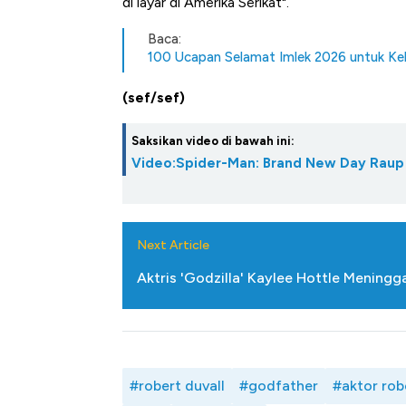
di layar di Amerika Serikat".
Baca:
100 Ucapan Selamat Imlek 2026 untuk Ke
(sef/sef)
Saksikan video di bawah ini:
Video:Spider-Man: Brand New Day Raup 
Next Article
Aktris 'Godzilla' Kaylee Hottle Menin
#robert duvall
#godfather
#aktor rob