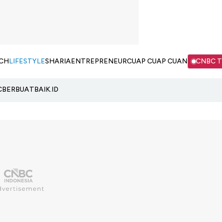
CH
LIFESTYLE
SHARIA
ENTREPRENEUR
CUAP CUAP CUAN
CNBC 
C
BERBUATBAIK.ID