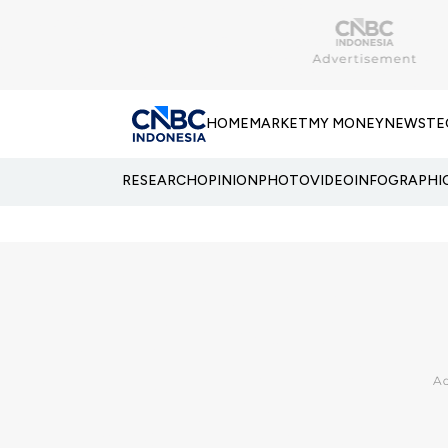
HOME
MARKET
MY MONEY
NEWS
TE
RESEARCH
OPINION
PHOTO
VIDEO
INFOGRAPHI