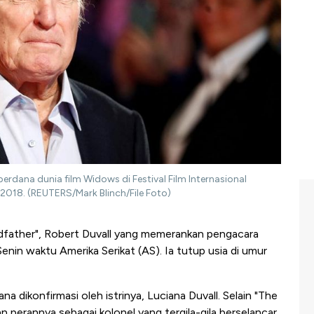
erdana dunia film Widows di Festival Film Internasional
2018. (REUTERS/Mark Blinch/File Foto)
father", Robert Duvall yang memerankan pengacara
Senin waktu Amerika Serikat (AS). Ia tutup usia di umur
 dikonfirmasi oleh istrinya, Luciana Duvall. Selain "The
n perannya sebagai kolonel yang tergila-gila berselancar