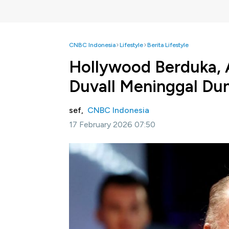
CNBC Indonesia
Lifestyle
Berita Lifestyle
Hollywood Berduka, 
Duvall Meninggal Dun
sef,
CNBC Indonesia
17 February 2026 07:50