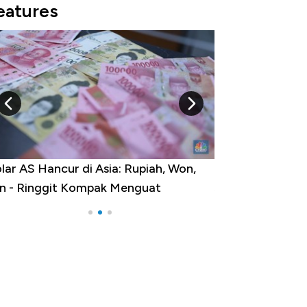
eatures
Rupiah, Won,
Harga Emas Mengamuk 4% dalam 24
nguat
Jam, ke Level Tertinggi 50 Hari!