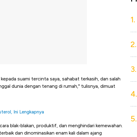
1.
2.
3.
kepada suami tercinta saya, sahabat terkasih, dan salah
nggal dunia dengan tenang di rumah," tulisnya, dimuat
4.
terol, Ini Lengkapnya
5.
bicara blak-blakan, produktif, dan menghindari kemewahan.
rbaik dan dinominasikan enam kali dalam ajang