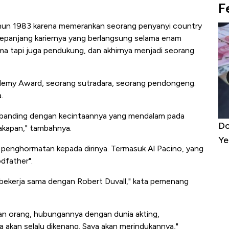
F
hun 1983 karena memerankan seorang penyanyi country
Sepanjang kariernya yang berlangsung selama enam
a tapi juga pendukung, dan akhirnya menjadi seorang
ademy Award, seorang sutradara, seorang pendongeng.
.
ebanding dengan kecintaannya yang mendalam pada
omi Indonesia: Maaf, Gak
Dolar AS Hancur di Asia: 
akapan," tambahnya.
Yen - Ringgit Kompak Me
penghormatan kepada dirinya. Termasuk Al Pacino, yang
dfather".
bekerja sama dengan Robert Duvall," kata pemenang
akan orang, hubungannya dengan dunia akting,
 akan selalu dikenang. Saya akan merindukannya,"