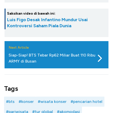
Saksikan video di bawah ini:
Luis Figo Desak Infantino Mundur Usai
Kontroversi Saham Piala Dunia
Next Article
Siap-Siap! BTS Tebar Rp62 Miliar Buat 110 Ribu
ARMY di Busan
Tags
#bts
#konser
#wisata konser
#pencarian hotel
#pariwisata
#tur global
#akomodasi