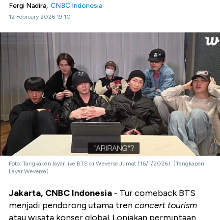
Fergi Nadira,
CNBC Indonesia
12 February 2026 19:10
Foto: Tangkapan layar live BTS di Weverse Jumat (16/1/2026). (Tangkapan
Layar Weverse)
Jakarta, CNBC Indonesia
- Tur comeback BTS
menjadi pendorong utama tren
concert tourism
atau wisata konser global. Lonjakan permintaan