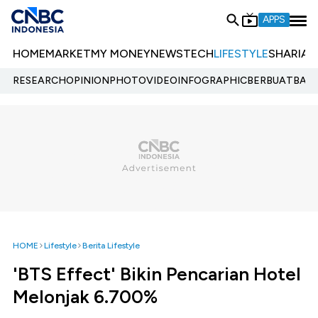
APPS
HOME
MARKET
MY MONEY
NEWS
TECH
LIFESTYLE
SHARIA
E
RESEARCH
OPINION
PHOTO
VIDEO
INFOGRAPHIC
BERBUATBAIK.
HOME
Lifestyle
Berita Lifestyle
'BTS Effect' Bikin Pencarian Hotel
Melonjak 6.700%