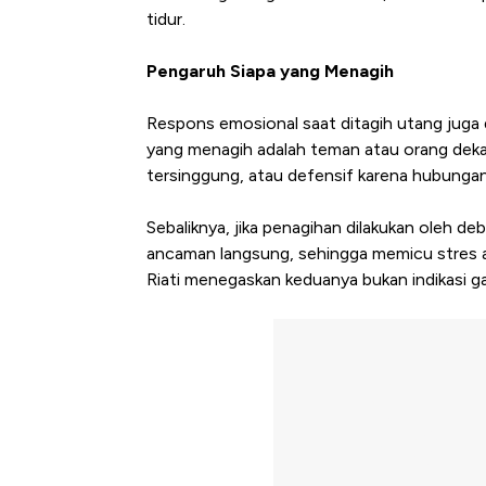
tidur.
Pengaruh Siapa yang Menagih
Respons emosional saat ditagih utang juga 
yang menagih adalah teman atau orang dekat
tersinggung, atau defensif karena hubungan 
Sebaliknya, jika penagihan dilakukan oleh deb
ancaman langsung, sehingga memicu stres ak
Harga Emas Mengamuk 4% d
Riati menegaskan keduanya bukan indikasi 
Jam, ke Level Tertinggi 50 Ha