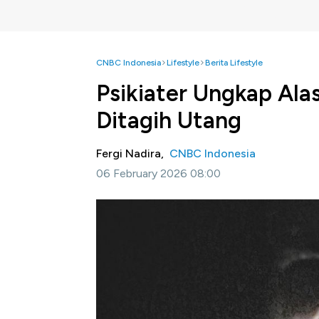
CNBC Indonesia
Lifestyle
Berita Lifestyle
Psikiater Ungkap Ala
Ditagih Utang
Fergi Nadira,
CNBC Indonesia
06 February 2026 08:00