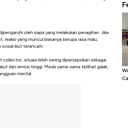
F
dipengaruhi oleh siapa yang melakukan penagihan. Jika
, reaksi yang muncul biasanya berupa rasa malu,
sosial ikut terancam.
t collector, situasi lebih sering dipersepsikan sebagai
ut dan emosi tinggi. Meski sama-sama terlihat galak,
alam 24
Warga AS Muak ke Demokrat-Republik,
Ta
gangguan mental.
ri!
Calon Independen Panen Dukungan
ya