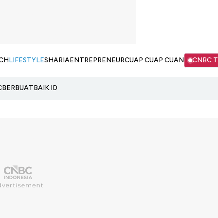
CH
LIFESTYLE
SHARIA
ENTREPRENEUR
CUAP CUAP CUAN
CNBC 
C
BERBUATBAIK.ID