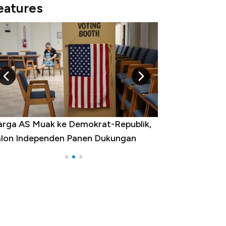
eatures
k Perlu Bom Nuklir, Iran Punya Senjata
ng Bikin Dunia Ketar-Ketir