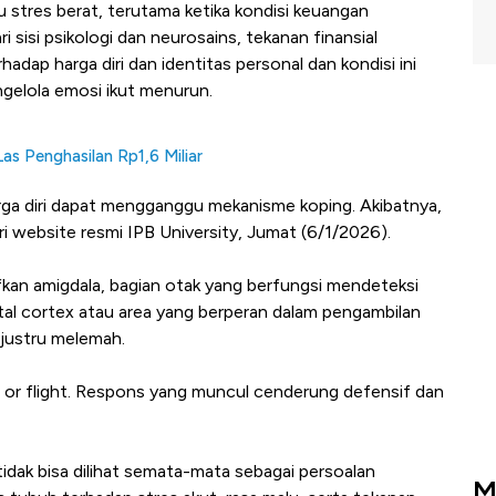
stres berat, terutama ketika kondisi keuangan
sisi psikologi dan neurosains, tekanan finansial
hadap harga diri dan identitas personal dan kondisi ini
lola emosi ikut menurun.
Las Penghasilan Rp1,6 Miliar
rga diri dapat mengganggu mekanisme koping. Akibatnya,
ari website resmi IPB University, Jumat (6/1/2026).
fkan amigdala, bagian otak yang berfungsi mendeteksi
tal cortex atau area yang berperan dalam pengambilan
 justru melemah.
ht or flight. Respons yang muncul cenderung defensif dan
 tidak bisa dilihat semata-mata sebagai persoalan
M