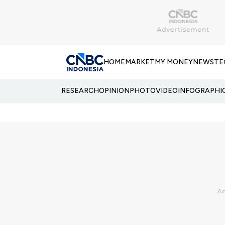
HOME
MARKET
MY MONEY
NEWS
TE
RESEARCH
OPINION
PHOTO
VIDEO
INFOGRAPHI