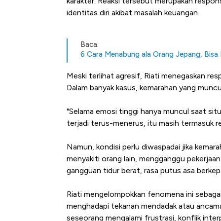
karakter. Reaksi tersebut merupakan respons
identitas diri akibat masalah keuangan.
Baca:
6 Cara Menabung ala Orang Jepang, Bisa 
Meski terlihat agresif, Riati menegaskan re
Dalam banyak kasus, kemarahan yang muncul 
"Selama emosi tinggi hanya muncul saat situa
terjadi terus-menerus, itu masih termasuk r
Namun, kondisi perlu diwaspadai jika kemarah
menyakiti orang lain, mengganggu pekerjaan ata
gangguan tidur berat, rasa putus asa berkepa
Riati mengelompokkan fenomena ini sebagai 
menghadapi tekanan mendadak atau ancaman 
seseorang mengalami frustrasi, konflik inte