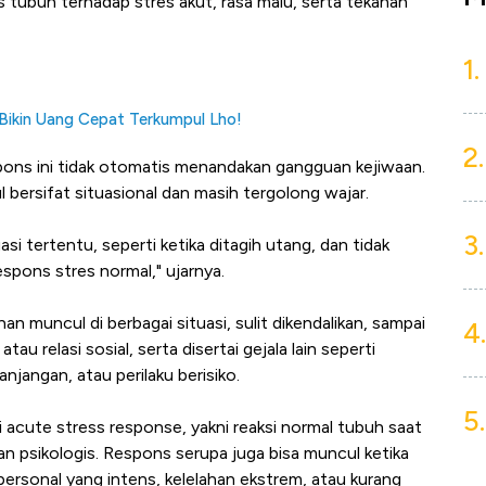
 tubuh terhadap stres akut, rasa malu, serta tekanan
1.
Bikin Uang Cepat Terkumpul Lho!
2.
spons ini tidak otomatis menandakan gangguan kejiwaan.
bersifat situasional dan masih tergolong wajar.
3.
si tertentu, seperti ketika ditagih utang, dan tidak
espons stres normal," ujarnya.
an muncul di berbagai situasi, sulit dikendalikan, sampai
4.
u relasi sosial, serta disertai gejala lain seperti
njangan, atau perilaku berisiko.
5.
acute stress response, yakni reaksi normal tubuh saat
psikologis. Respons serupa juga bisa muncul ketika
rpersonal yang intens, kelelahan ekstrem, atau kurang