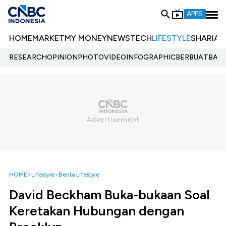
APPS
HOME
MARKET
MY MONEY
NEWS
TECH
LIFESTYLE
SHARIA
E
RESEARCH
OPINION
PHOTO
VIDEO
INFOGRAPHIC
BERBUATBAIK.
HOME
Lifestyle
Berita Lifestyle
David Beckham Buka-bukaan Soal
Keretakan Hubungan dengan