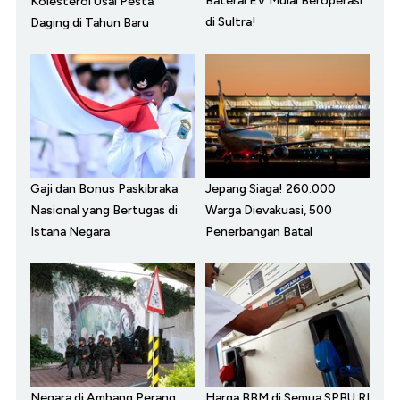
Baterai EV Mulai Beroperasi
Kolesterol Usai Pesta
di Sultra!
Daging di Tahun Baru
Gaji dan Bonus Paskibraka
Jepang Siaga! 260.000
Nasional yang Bertugas di
Warga Dievakuasi, 500
Istana Negara
Penerbangan Batal
Negara di Ambang Perang,
Harga BBM di Semua SPBU RI