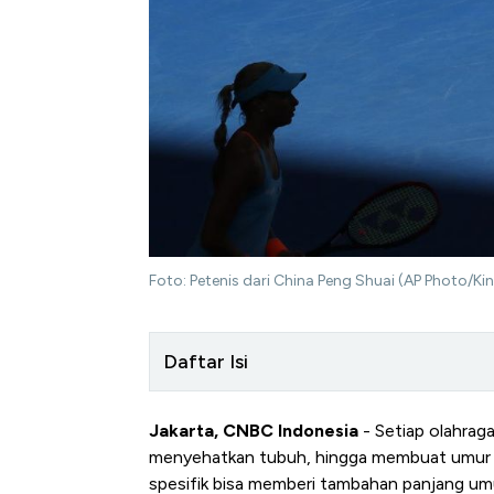
Foto: Petenis dari China Peng Shuai (AP Photo/Ki
Daftar Isi
Jakarta, CNBC Indonesia
- Setiap olahraga
menyehatkan tubuh, hingga membuat umur p
spesifik bisa memberi tambahan panjang umu