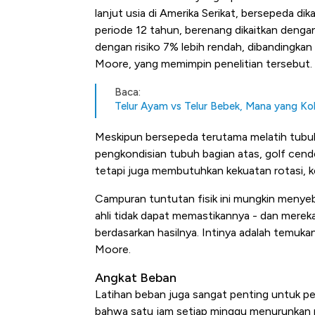
lanjut usia di Amerika Serikat, bersepeda di
periode 12 tahun, berenang dikaitkan dengan 
dengan risiko 7% lebih rendah, dibandingkan 
Moore, yang memimpin penelitian tersebut.
Baca:
Telur Ayam vs Telur Bebek, Mana yang Kol
Meskipun bersepeda terutama melatih tub
pengkondisian tubuh bagian atas, golf cende
tetapi juga membutuhkan kekuatan rotasi, k
Campuran tuntutan fisik ini mungkin menyeb
ahli tidak dapat memastikannya - dan merek
berdasarkan hasilnya. Intinya adalah temukan
Moore.
Angkat Beban
Latihan beban juga sangat penting untuk p
bahwa satu jam setiap minggu menurunkan 