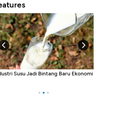
eatures
su Jadi Bintang Baru Ekonomi
5 Raja Ekonomi Indonesia
Ada Jawa!