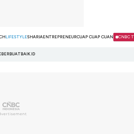
CH
LIFESTYLE
SHARIA
ENTREPRENEUR
CUAP CUAP CUAN
CNBC 
C
BERBUATBAIK.ID