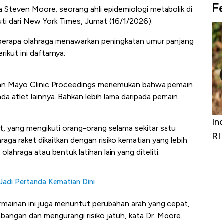
F
 kata Steven Moore, seorang ahli epidemiologi metabolik di
uti dari New York Times, Jumat (16/1/2026).
beberapa olahraga menawarkan peningkatan umur panjang
rikut ini daftarnya:
ikan Mayo Clinic Proceedings menemukan bahwa pemain
ada atlet lainnya. Bahkan lebih lama daripada pemain
Bangkit dari Kubur! Bisnis Furniture &
Industri Su
ikat, yang mengikuti orang-orang selama sekitar satu
Alas Kaki Tumbuh Double Digit
RI
a raket dikaitkan dengan risiko kematian yang lebih
olahraga atau bentuk latihan lain yang diteliti.
Jadi Pertanda Kematian Dini
rmainan ini juga menuntut perubahan arah yang cepat,
ngan dan mengurangi risiko jatuh, kata Dr. Moore.