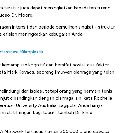
ra teratur juga dapat meningkatkan kepadatan tulang,
ucao Dr. Moore.
rakan intensif dan periode pemulihan singkat - struktur
ra efisien meningkatkan kebugaran Anda.
taminasi Mikroplastik
ut kemampuan kognitif dan bersifat sosial, dua faktor
ata Mark Kovacs, seorang ilmuwan olahraga yang telah
elindungi dari isolasi, tetapi orang yang bermain tenis
jut dibandingkan dengan olahraga lain, kata Rochelle
ration University Australia. Lagipula, Anda hanya
 relatif ringan bagi tubuh, tambah Dr. Eime.
AMA Network terhadap hampir 300.000 orang dewasa