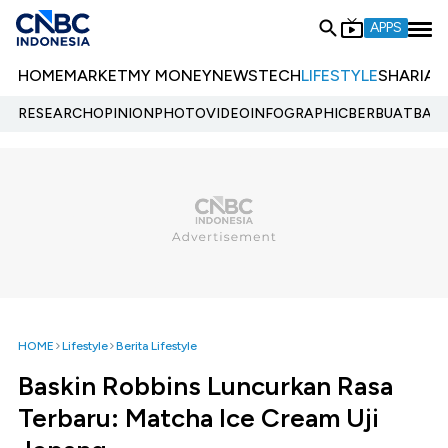
APPS
HOME
MARKET
MY MONEY
NEWS
TECH
LIFESTYLE
SHARIA
E
RESEARCH
OPINION
PHOTO
VIDEO
INFOGRAPHIC
BERBUATBAIK.
HOME
Lifestyle
Berita Lifestyle
Baskin Robbins Luncurkan Rasa
Terbaru: Matcha Ice Cream Uji