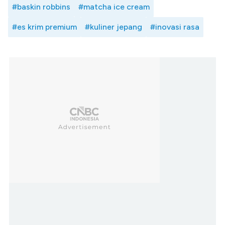
#baskin robbins
#matcha ice cream
#es krim premium
#kuliner jepang
#inovasi rasa