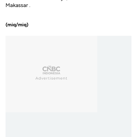
Makassar .
(miq/miq)