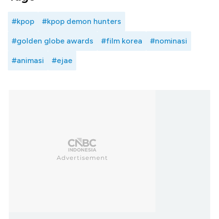
#kpop
#kpop demon hunters
#golden globe awards
#film korea
#nominasi
#animasi
#ejae