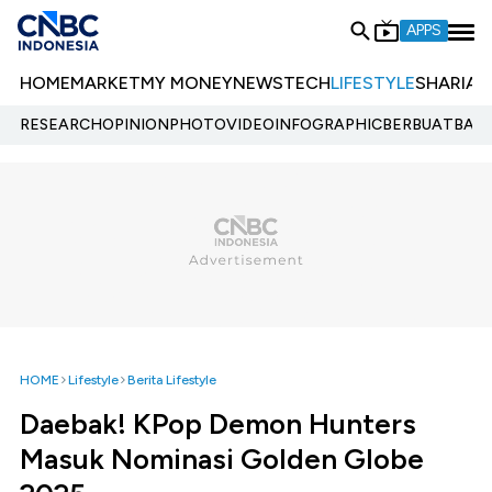
APPS
HOME
MARKET
MY MONEY
NEWS
TECH
LIFESTYLE
SHARIA
E
RESEARCH
OPINION
PHOTO
VIDEO
INFOGRAPHIC
BERBUATBAIK.
HOME
Lifestyle
Berita Lifestyle
Daebak! KPop Demon Hunters
Masuk Nominasi Golden Globe