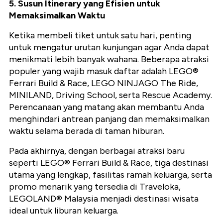
5. Susun Itinerary yang Efisien untuk
Memaksimalkan Waktu
Ketika membeli tiket untuk satu hari, penting
untuk mengatur urutan kunjungan agar Anda dapat
menikmati lebih banyak wahana. Beberapa atraksi
populer yang wajib masuk daftar adalah LEGO®️
Ferrari Build & Race, LEGO NINJAGO The Ride,
MINILAND, Driving School, serta Rescue Academy.
Perencanaan yang matang akan membantu Anda
menghindari antrean panjang dan memaksimalkan
waktu selama berada di taman hiburan.
Pada akhirnya, dengan berbagai atraksi baru
seperti LEGO®️ Ferrari Build & Race, tiga destinasi
utama yang lengkap, fasilitas ramah keluarga, serta
promo menarik yang tersedia di Traveloka,
LEGOLAND®️ Malaysia menjadi destinasi wisata
ideal untuk liburan keluarga.