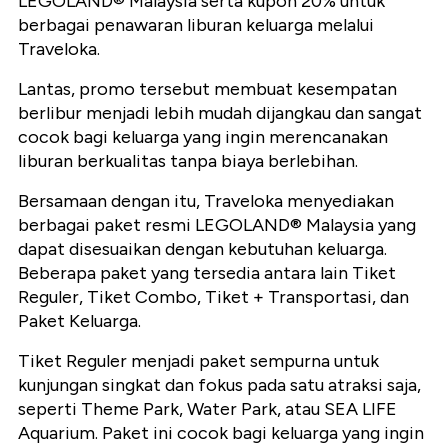
LEGOLAND®️ Malaysia serta kupon 20% untuk
berbagai penawaran liburan keluarga melalui
Traveloka.
Lantas, promo tersebut membuat kesempatan
berlibur menjadi lebih mudah dijangkau dan sangat
cocok bagi keluarga yang ingin merencanakan
liburan berkualitas tanpa biaya berlebihan.
Bersamaan dengan itu, Traveloka menyediakan
berbagai paket resmi LEGOLAND®️ Malaysia yang
dapat disesuaikan dengan kebutuhan keluarga.
Beberapa paket yang tersedia antara lain Tiket
Reguler, Tiket Combo, Tiket + Transportasi, dan
Paket Keluarga.
Tiket Reguler menjadi paket sempurna untuk
kunjungan singkat dan fokus pada satu atraksi saja,
seperti Theme Park, Water Park, atau SEA LIFE
Aquarium. Paket ini cocok bagi keluarga yang ingin