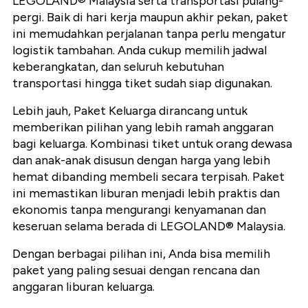
LEGOLAND®️ Malaysia serta transportasi pulang-
pergi. Baik di hari kerja maupun akhir pekan, paket
ini memudahkan perjalanan tanpa perlu mengatur
logistik tambahan. Anda cukup memilih jadwal
keberangkatan, dan seluruh kebutuhan
transportasi hingga tiket sudah siap digunakan.
Lebih jauh, Paket Keluarga dirancang untuk
memberikan pilihan yang lebih ramah anggaran
bagi keluarga. Kombinasi tiket untuk orang dewasa
dan anak-anak disusun dengan harga yang lebih
hemat dibanding membeli secara terpisah. Paket
ini memastikan liburan menjadi lebih praktis dan
ekonomis tanpa mengurangi kenyamanan dan
keseruan selama berada di LEGOLAND®️ Malaysia.
Dengan berbagai pilihan ini, Anda bisa memilih
paket yang paling sesuai dengan rencana dan
anggaran liburan keluarga.