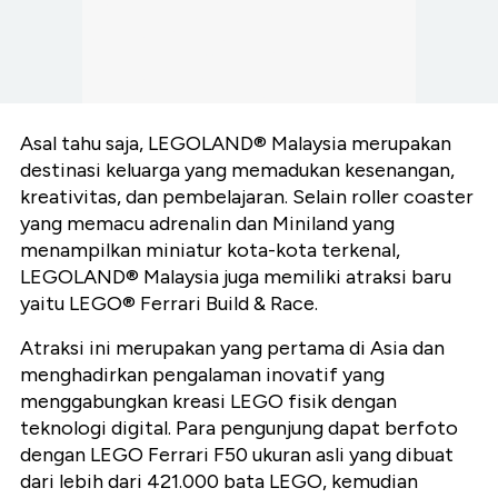
Asal tahu saja, LEGOLAND®️ Malaysia merupakan
destinasi keluarga yang memadukan kesenangan,
kreativitas, dan pembelajaran. Selain roller coaster
yang memacu adrenalin dan Miniland yang
menampilkan miniatur kota-kota terkenal,
LEGOLAND®️ Malaysia juga memiliki atraksi baru
yaitu LEGO®️ Ferrari Build & Race.
Atraksi ini merupakan yang pertama di Asia dan
menghadirkan pengalaman inovatif yang
menggabungkan kreasi LEGO fisik dengan
teknologi digital. Para pengunjung dapat berfoto
dengan LEGO Ferrari F50 ukuran asli yang dibuat
dari lebih dari 421.000 bata LEGO, kemudian