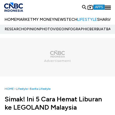
APPS
HOME
MARKET
MY MONEY
NEWS
TECH
LIFESTYLE
SHARIA
E
RESEARCH
OPINION
PHOTO
VIDEO
INFOGRAPHIC
BERBUATBAIK.
HOME
Lifestyle
Berita Lifestyle
Simak! Ini 5 Cara Hemat Liburan
ke LEGOLAND Malaysia