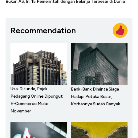
Bukan AS, Ini 15 Pemerintah dengan Belanja Terbesar di Dunia
Recommendation
Usai Ditunda, Pajak
Bank-Bank Diminta Siaga
Pedagang Online Dipungut
Hadapi Petaka Besar,
E-Commerce Mulai
Korbannya Sudah Banyak
November