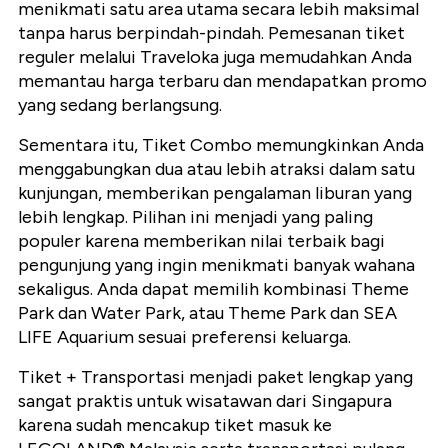
menikmati satu area utama secara lebih maksimal
tanpa harus berpindah-pindah. Pemesanan tiket
reguler melalui Traveloka juga memudahkan Anda
memantau harga terbaru dan mendapatkan promo
yang sedang berlangsung.
Sementara itu, Tiket Combo memungkinkan Anda
menggabungkan dua atau lebih atraksi dalam satu
kunjungan, memberikan pengalaman liburan yang
lebih lengkap. Pilihan ini menjadi yang paling
populer karena memberikan nilai terbaik bagi
pengunjung yang ingin menikmati banyak wahana
sekaligus. Anda dapat memilih kombinasi Theme
Park dan Water Park, atau Theme Park dan SEA
LIFE Aquarium sesuai preferensi keluarga.
Tiket + Transportasi menjadi paket lengkap yang
sangat praktis untuk wisatawan dari Singapura
karena sudah mencakup tiket masuk ke