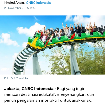
Khoirul Anam,
CNBC Indonesia
25 November 2025 14:59
Foto: Dok Traveloka
Jakarta, CNBC Indonesia -
Bagi yang ingin
mencari destinasi edukatif, menyenangkan, dan
penuh pengalaman interaktif untuk anak-anak,