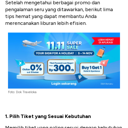
Setelah mengetahui berbagai promo dan
pengalaman seru yang ditawarkan, berikut lima
tips hemat yang dapat membantu Anda
merencanakan liburan lebih efisien.
Foto: Dok Traveloka
1. Pilih Tiket yang Sesuai Kebutuhan
Memilih tiket yang paling sesuai dengan kebutuhan