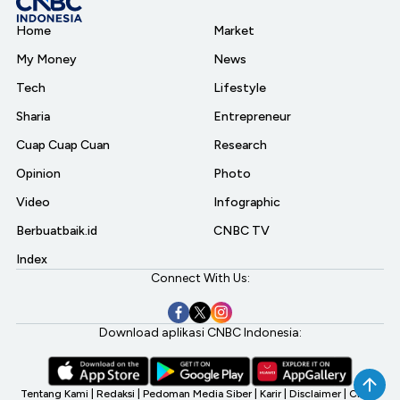
Home
Market
My Money
News
Tech
Lifestyle
Sharia
Entrepreneur
Cuap Cuap Cuan
Research
Opinion
Photo
Video
Infographic
Berbuatbaik.id
CNBC TV
Index
Connect With Us:
Download aplikasi CNBC Indonesia:
Tentang Kami
|
Redaksi
|
Pedoman Media Siber
|
Karir
|
Disclaimer
|
CNBC