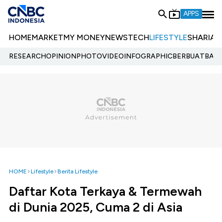
APPS
HOME
MARKET
MY MONEY
NEWS
TECH
LIFESTYLE
SHARIA
E
RESEARCH
OPINION
PHOTO
VIDEO
INFOGRAPHIC
BERBUATBAIK.
HOME
Lifestyle
Berita Lifestyle
Daftar Kota Terkaya & Termewah
di Dunia 2025, Cuma 2 di Asia