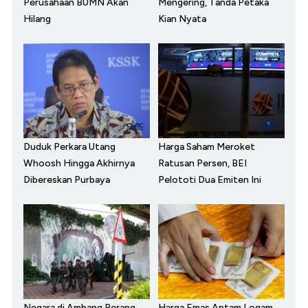
Perusahaan BUMN Akan
Mengering, Tanda Petaka
Hilang
Kian Nyata
Duduk Perkara Utang
Harga Saham Meroket
Whoosh Hingga Akhirnya
Ratusan Persen, BEI
Dibereskan Purbaya
Pelototi Dua Emiten Ini
Negara di Ambang Perang,
Harga Emas Antam Logam