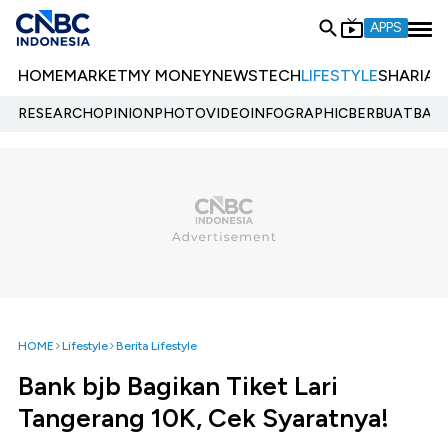
APPS
HOME
MARKET
MY MONEY
NEWS
TECH
LIFESTYLE
SHARIA
E
RESEARCH
OPINION
PHOTO
VIDEO
INFOGRAPHIC
BERBUATBAIK.
HOME
Lifestyle
Berita Lifestyle
Bank bjb Bagikan Tiket Lari
Tangerang 10K, Cek Syaratnya!