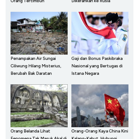
Orang Tertimbun
Dikerahkan ke Rusia
Penampakan Air Sungai
Gaji dan Bonus Paskibraka
Ciliwung Hilang Misterius,
Nasional yang Bertugas di
Berubah Bak Daratan
Istana Negara
Orang Belanda Lihat
Orang-Orang Kaya China Kini
Fenomena Tak Masuk Akal di
Kalang-Kabut, Hubungi