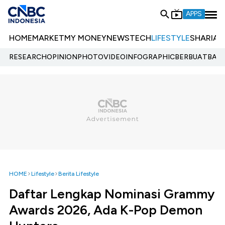
APPS
HOME
MARKET
MY MONEY
NEWS
TECH
LIFESTYLE
SHARIA
E
RESEARCH
OPINION
PHOTO
VIDEO
INFOGRAPHIC
BERBUATBAIK.
HOME
Lifestyle
Berita Lifestyle
Daftar Lengkap Nominasi Grammy
Awards 2026, Ada K-Pop Demon