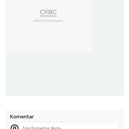
Komentar
Tulis Komentar Anda...