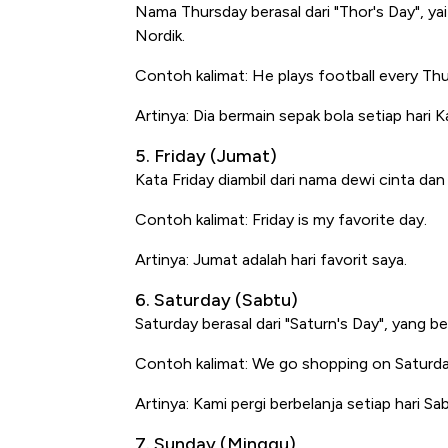
Nama
Thursday
berasal dari "Thor's Day", y
Nordik.
Contoh kalimat:
He plays football every Thu
Artinya: Dia bermain sepak bola setiap hari K
5. Friday (Jumat)
Kata
Friday
diambil dari nama dewi cinta da
Contoh kalimat:
Friday is my favorite day.
Artinya: Jumat adalah hari favorit saya.
6. Saturday (Sabtu)
Saturday
berasal dari "Saturn's Day", yang b
Contoh kalimat:
We go shopping on Saturda
Artinya: Kami pergi berbelanja setiap hari Sa
7. Sunday (Minggu)