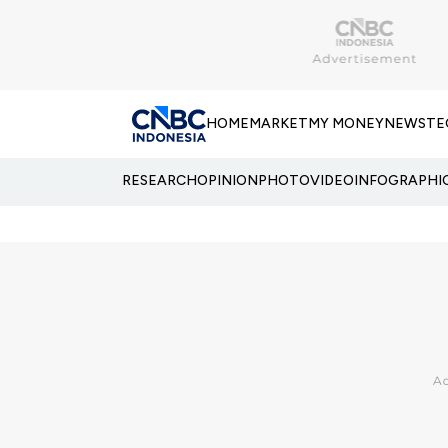
HOME
MARKET
MY MONEY
NEWS
TE
RESEARCH
OPINION
PHOTO
VIDEO
INFOGRAPHI