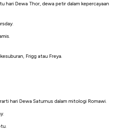
aitu hari Dewa Thor, dewa petir dalam kepercayaan
rsday.
amis.
n kesuburan,
Frigg
atau
Freya
.
erarti hari Dewa Saturnus dalam mitologi Romawi.
y.
btu.