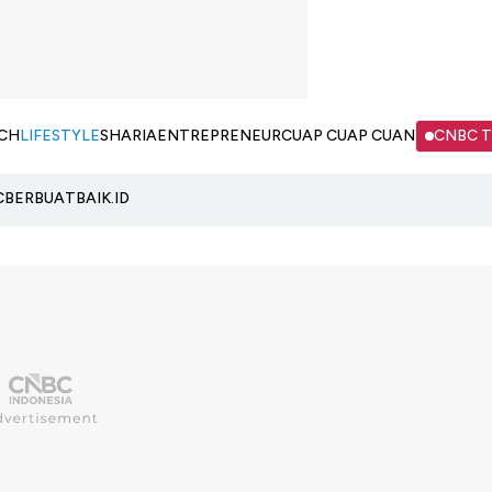
CH
LIFESTYLE
SHARIA
ENTREPRENEUR
CUAP CUAP CUAN
CNBC 
C
BERBUATBAIK.ID