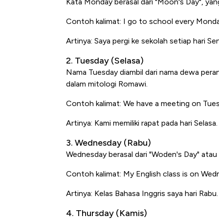
Kata
Monday
berasal dari "Moon's Day", yang
Contoh kalimat:
I go to school every Monda
Artinya: Saya pergi ke sekolah setiap hari Sen
2. Tuesday (Selasa)
Nama
Tuesday
diambil dari nama dewa per
dalam mitologi Romawi.
Contoh kalimat:
We have a meeting on Tues
Bangkit dari Kubur! Bisnis Fur
Artinya: Kami memiliki rapat pada hari Selasa.
Alas Kaki Tumbuh Double Dig
3. Wednesday (Rabu)
Wednesday
berasal dari "Woden's Day" atau
Contoh kalimat:
My English class is on Wed
Artinya: Kelas Bahasa Inggris saya hari Rabu.
4. Thursday (Kamis)