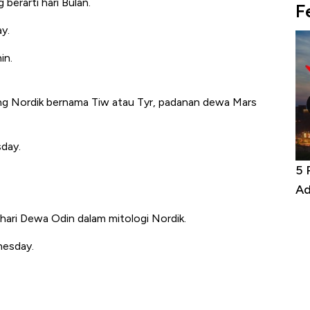
 berarti hari Bulan.
F
y.
in.
ang Nordik bernama
Tiw
atau
Tyr
, padanan dewa Mars
day.
niture &
Industri Susu Jadi Bintang Baru Ekonomi
5 
it
RI
Ad
 hari Dewa Odin dalam mitologi Nordik.
nesday.