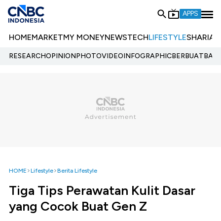
APPS
HOME
MARKET
MY MONEY
NEWS
TECH
LIFESTYLE
SHARIA
E
RESEARCH
OPINION
PHOTO
VIDEO
INFOGRAPHIC
BERBUATBAIK.
HOME
Lifestyle
Berita Lifestyle
Tiga Tips Perawatan Kulit Dasar
yang Cocok Buat Gen Z