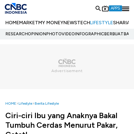
APPS
HOME
MARKET
MY MONEY
NEWS
TECH
LIFESTYLE
SHARIA
E
RESEARCH
OPINION
PHOTO
VIDEO
INFOGRAPHIC
BERBUATBAIK.
HOME
Lifestyle
Berita Lifestyle
Ciri-ciri Ibu yang Anaknya Bakal
Tumbuh Cerdas Menurut Pakar,