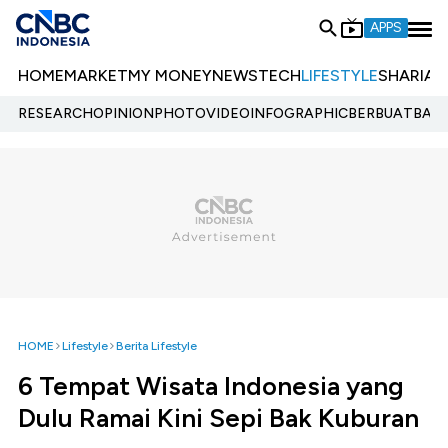
APPS
HOME
MARKET
MY MONEY
NEWS
TECH
LIFESTYLE
SHARIA
E
RESEARCH
OPINION
PHOTO
VIDEO
INFOGRAPHIC
BERBUATBAIK.
HOME
Lifestyle
Berita Lifestyle
6 Tempat Wisata Indonesia yang
Dulu Ramai Kini Sepi Bak Kuburan