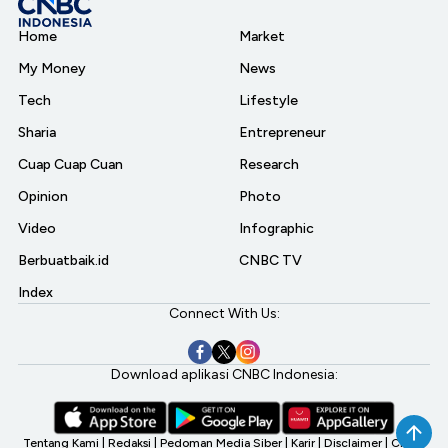
Home
Market
My Money
News
Tech
Lifestyle
Sharia
Entrepreneur
Cuap Cuap Cuan
Research
Opinion
Photo
Video
Infographic
Berbuatbaik.id
CNBC TV
Index
Connect With Us:
Download aplikasi CNBC Indonesia:
Tentang Kami
|
Redaksi
|
Pedoman Media Siber
|
Karir
|
Disclaimer
|
CNBC