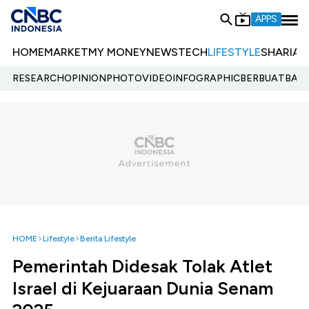
APPS
HOME
MARKET
MY MONEY
NEWS
TECH
LIFESTYLE
SHARIA
E
RESEARCH
OPINION
PHOTO
VIDEO
INFOGRAPHIC
BERBUATBAIK.
HOME
Lifestyle
Berita Lifestyle
Pemerintah Didesak Tolak Atlet
Israel di Kejuaraan Dunia Senam