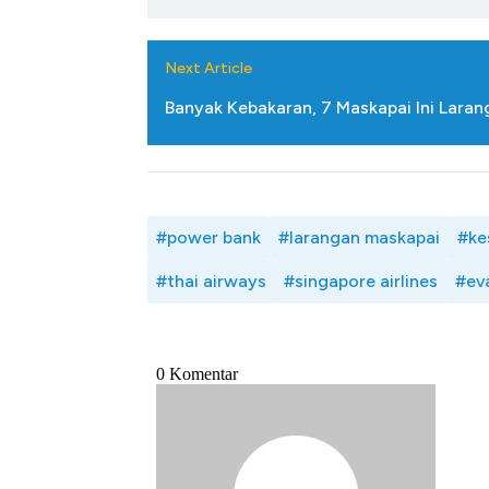
Next Article
Banyak Kebakaran, 7 Maskapai Ini Lara
#power bank
#larangan maskapai
#ke
#thai airways
#singapore airlines
#eva