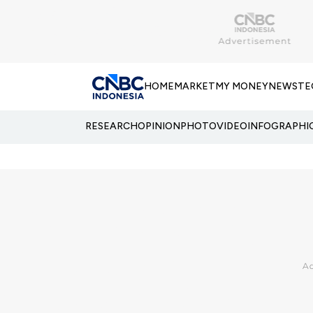
HOME
MARKET
MY MONEY
NEWS
TE
RESEARCH
OPINION
PHOTO
VIDEO
INFOGRAPHI