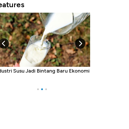
eatures
dustri Susu Jadi Bintang Baru Ekonomi
5 Raja Ekonomi 
Ada Jawa!