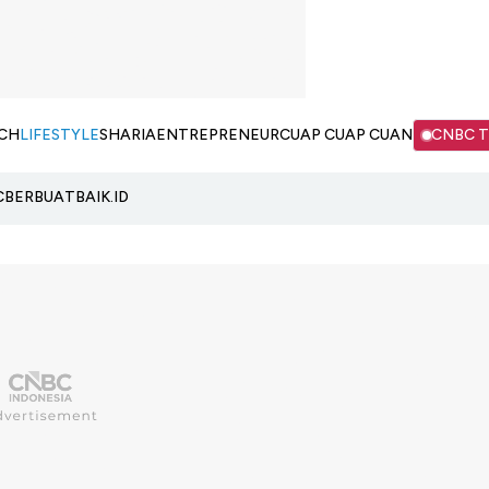
CH
LIFESTYLE
SHARIA
ENTREPRENEUR
CUAP CUAP CUAN
CNBC 
C
BERBUATBAIK.ID