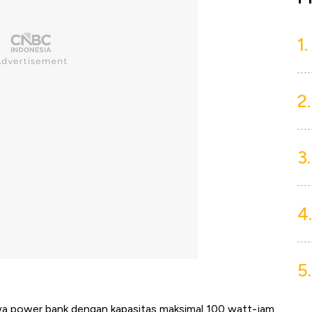
1.
2.
3.
4.
5.
a power bank dengan kapasitas maksimal 100 watt-jam