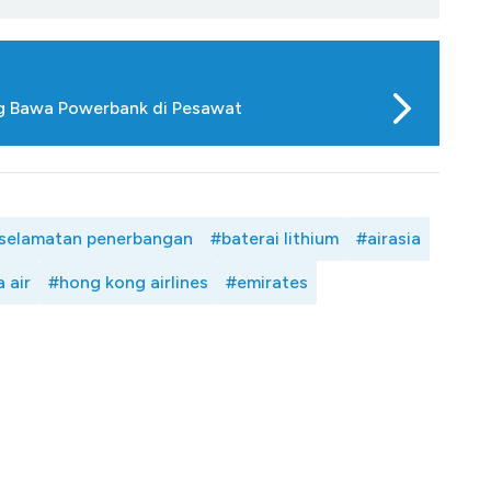
ng Bawa Powerbank di Pesawat
selamatan penerbangan
#baterai lithium
#airasia
 air
#hong kong airlines
#emirates