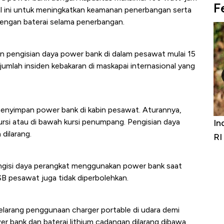
F
l ini untuk meningkatkan keamanan penerbangan serta
 dengan baterai selama penerbangan.
n pengisian daya power bank di dalam pesawat mulai 15
jumlah insiden kebakaran di maskapai internasional yang
enyimpan power bank di kabin pesawat. Aturannya,
kursi atau di bawah kursi penumpang. Pengisian daya
Bangkit dari Kubur! Bisnis Furniture &
In
 dilarang.
Alas Kaki Tumbuh Double Digit
RI
ngisi daya perangkat menggunakan power bank saat
SB pesawat juga tidak diperbolehkan.
elarang penggunaan charger portable di udara demi
 bank dan baterai lithium cadangan dilarang dibawa