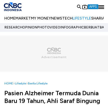
APPS
HOME
MARKET
MY MONEY
NEWS
TECH
LIFESTYLE
SHARIA
E
RESEARCH
OPINION
PHOTO
VIDEO
INFOGRAPHIC
BERBUATBAIK.
HOME
Lifestyle
Berita Lifestyle
Pasien Alzheimer Termuda Dunia
Baru 19 Tahun, Ahli Saraf Bingung