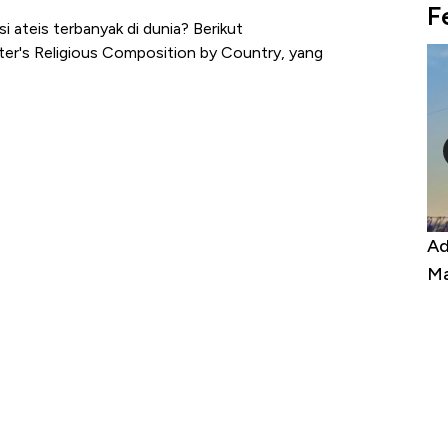
F
 ateis terbanyak di dunia? Berikut
er's Religious Composition by Country, yang
por, Harga
Adu Panas Kinerja Emiten Minyak RI,
ona Berbahaya
Mana yang Cuannya Paling Menyala