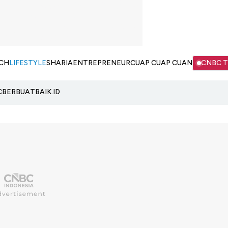
CH
LIFESTYLE
SHARIA
ENTREPRENEUR
CUAP CUAP CUAN
CNBC 
C
BERBUATBAIK.ID