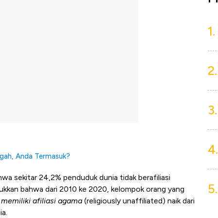
1.
2.
3.
4.
ngah, Anda Termasuk?
a sekitar 24,2% penduduk dunia tidak berafiliasi
5.
ukkan bahwa dari 2010 ke 2020, kelompok orang yang
memiliki afiliasi agama
(religiously unaffiliated) naik dari
ia.