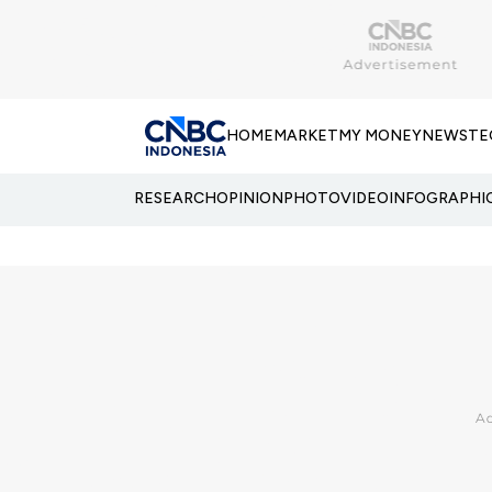
HOME
MARKET
MY MONEY
NEWS
TE
RESEARCH
OPINION
PHOTO
VIDEO
INFOGRAPHI