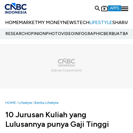
APPS
HOME
MARKET
MY MONEY
NEWS
TECH
LIFESTYLE
SHARIA
E
RESEARCH
OPINION
PHOTO
VIDEO
INFOGRAPHIC
BERBUATBAIK.
HOME
Lifestyle
Berita Lifestyle
10 Jurusan Kuliah yang
Lulusannya punya Gaji Tinggi