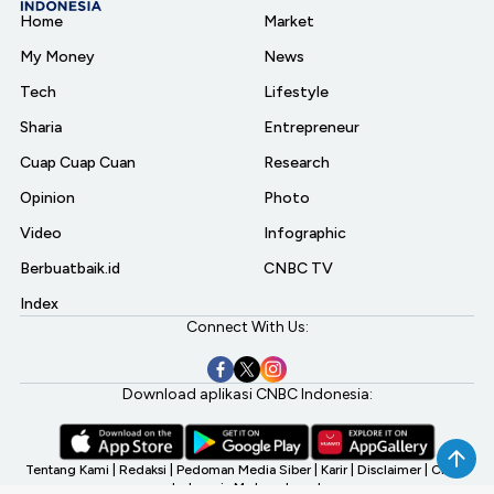
Home
Market
My Money
News
Tech
Lifestyle
Sharia
Entrepreneur
Cuap Cuap Cuan
Research
Opinion
Photo
Video
Infographic
Berbuatbaik.id
CNBC TV
Index
Connect With Us:
Download aplikasi CNBC Indonesia:
Tentang Kami
|
Redaksi
|
Pedoman Media Siber
|
Karir
|
Disclaimer
|
CNBC
Indonesia My Investment