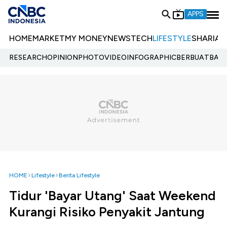
APPS
HOME
MARKET
MY MONEY
NEWS
TECH
LIFESTYLE
SHARIA
E
RESEARCH
OPINION
PHOTO
VIDEO
INFOGRAPHIC
BERBUATBAIK.
HOME
Lifestyle
Berita Lifestyle
Tidur 'Bayar Utang' Saat Weekend
Kurangi Risiko Penyakit Jantung