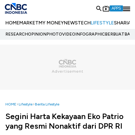
APPS
HOME
MARKET
MY MONEY
NEWS
TECH
LIFESTYLE
SHARIA
E
RESEARCH
OPINION
PHOTO
VIDEO
INFOGRAPHIC
BERBUATBAIK.
HOME
Lifestyle
Berita Lifestyle
Segini Harta Kekayaan Eko Patrio
yang Resmi Nonaktif dari DPR RI