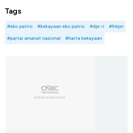
Tags
#eko patrio
#kekayaan eko patrio
#dpr ri
#lhkpn
#partai amanat nasional
#harta kekayaan