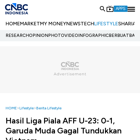
APPS
HOME
MARKET
MY MONEY
NEWS
TECH
LIFESTYLE
SHARIA
E
RESEARCH
OPINION
PHOTO
VIDEO
INFOGRAPHIC
BERBUATBAIK.
HOME
Lifestyle
Berita Lifestyle
Hasil Liga Piala AFF U-23: 0-1,
Garuda Muda Gagal Tundukkan