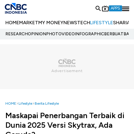
APPS
HOME
MARKET
MY MONEY
NEWS
TECH
LIFESTYLE
SHARIA
E
RESEARCH
OPINION
PHOTO
VIDEO
INFOGRAPHIC
BERBUATBAIK.
HOME
Lifestyle
Berita Lifestyle
Maskapai Penerbangan Terbaik di
Dunia 2025 Versi Skytrax, Ada