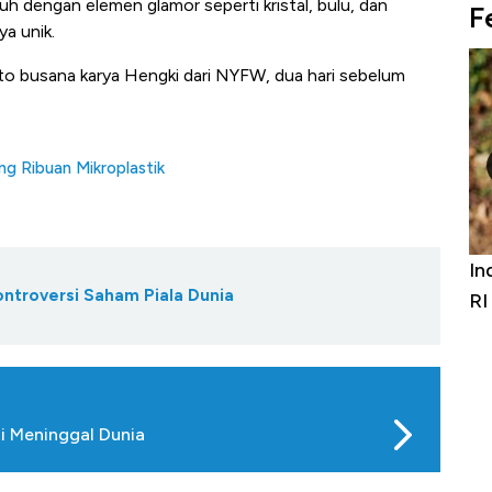
uh dengan elemen glamor seperti kristal, bulu, dan
F
a unik.
o busana karya Hengki dari NYFW, dua hari sebelum
g Ribuan Mikroplastik
Bangkit dari Kubur! Bisnis Furniture &
In
ontroversi Saham Piala Dunia
Alas Kaki Tumbuh Double Digit
RI
ti Meninggal Dunia