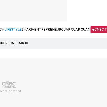
CH
LIFESTYLE
SHARIA
ENTREPRENEUR
CUAP CUAP CUAN
CNBC 
C
BERBUATBAIK.ID