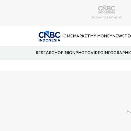
HOME
MARKET
MY MONEY
NEWS
TE
RESEARCH
OPINION
PHOTO
VIDEO
INFOGRAPHI