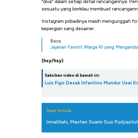
"diva" dalam setiap detail rancangannya. Pen
sesuatu yang berkilau membuat rancanganny
Instagram pribadinya masih mengunggah fot
kepergian sang desainer.
Baca:
Jajanan Favorit Warga RI yang Mengandun
(hsy/hsy)
Saksikan video di bawah ini:
Luis Figo Desak Infantino Mundur Usai K
Next Article
Innalillahi, Mantan Suami Susi Pudjiastu