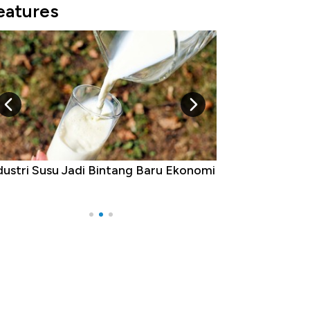
eatures
dustri Susu Jadi Bintang Baru Ekonomi
5 Raja Ekonomi 
Ada Jawa!