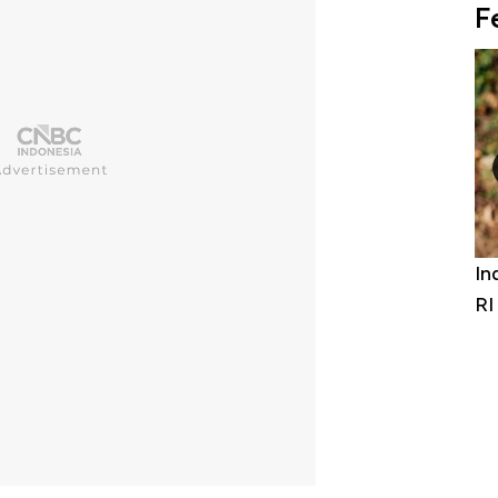
F
Bangkit dari Kubur! Bisnis Furniture &
In
Alas Kaki Tumbuh Double Digit
RI