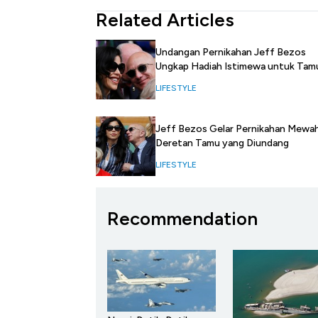
Related Articles
Undangan Pernikahan Jeff Bezos
Ungkap Hadiah Istimewa untuk Tam
LIFESTYLE
Jeff Bezos Gelar Pernikahan Mewah,
Deretan Tamu yang Diundang
LIFESTYLE
Recommendation