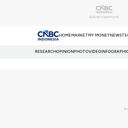
HOME
MARKET
MY MONEY
NEWS
TE
RESEARCH
OPINION
PHOTO
VIDEO
INFOGRAPHI