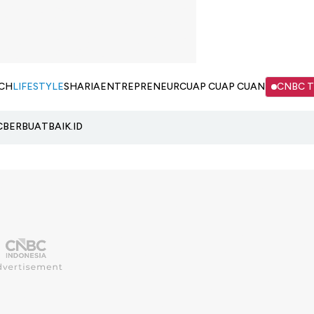
CH
LIFESTYLE
SHARIA
ENTREPRENEUR
CUAP CUAP CUAN
CNBC 
C
BERBUATBAIK.ID