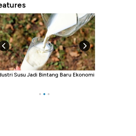
eatures
dustri Susu Jadi Bintang Baru Ekonomi
5 Raja Ekonomi 
Ada Jawa!