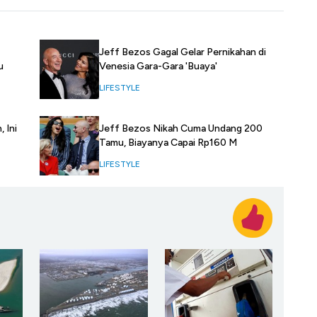
Jeff Bezos Gagal Gelar Pernikahan di
Venesia Gara-Gara 'Buaya'
u
LIFESTYLE
Jeff Bezos Nikah Cuma Undang 200
 Ini
Tamu, Biayanya Capai Rp160 M
LIFESTYLE