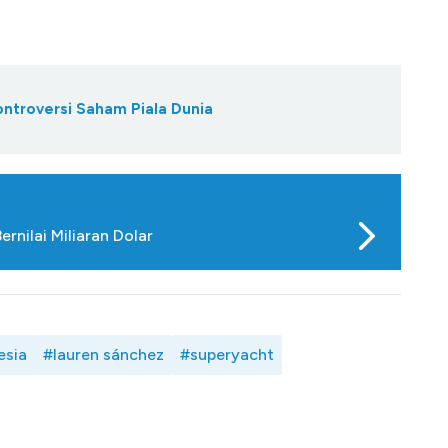
ontroversi Saham Piala Dunia
ernilai Miliaran Dolar
esia
#lauren sánchez
#superyacht