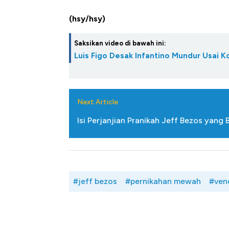
(hsy/hsy)
Saksikan video di bawah ini:
Luis Figo Desak Infantino Mundur Usai K
Next Article
Isi Perjanjian Pranikah Jeff Bezos yang B
#jeff bezos
#pernikahan mewah
#ven