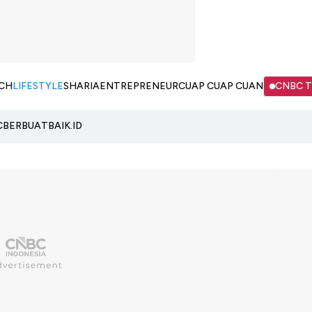
CH
LIFESTYLE
SHARIA
ENTREPRENEUR
CUAP CUAP CUAN
CNBC 
C
BERBUATBAIK.ID