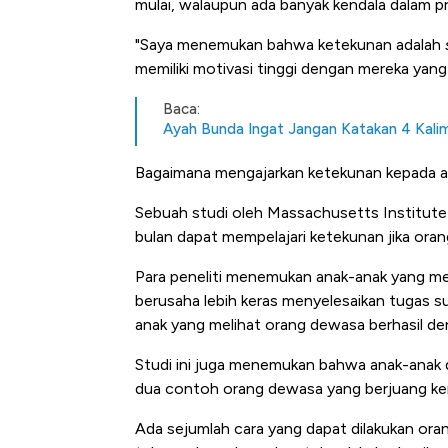
mulai, walaupun ada banyak kendala dalam p
"Saya menemukan bahwa ketekunan adalah
memiliki motivasi tinggi dengan mereka yan
Baca:
Ayah Bunda Ingat Jangan Katakan 4 Kalim
Bagaimana mengajarkan ketekunan kepada an
Sebuah studi oleh Massachusetts Institut
bulan dapat mempelajari ketekunan jika ora
Harga Emas Mengamuk 4% d
Jam, ke Level Tertinggi 50 Ha
Para peneliti menemukan anak-anak yang me
berusaha lebih keras menyelesaikan tugas sul
anak yang melihat orang dewasa berhasil d
Studi ini juga menemukan bahwa anak-anak d
dua contoh orang dewasa yang berjuang ke
Ada sejumlah cara yang dapat dilakukan ora