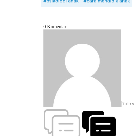
#psikologi anak
#cara mendidik anak