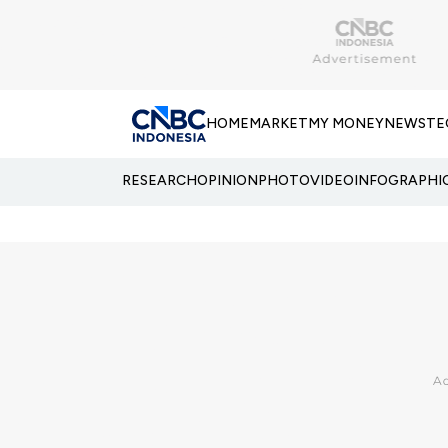
HOME
MARKET
MY MONEY
NEWS
TE
RESEARCH
OPINION
PHOTO
VIDEO
INFOGRAPHI