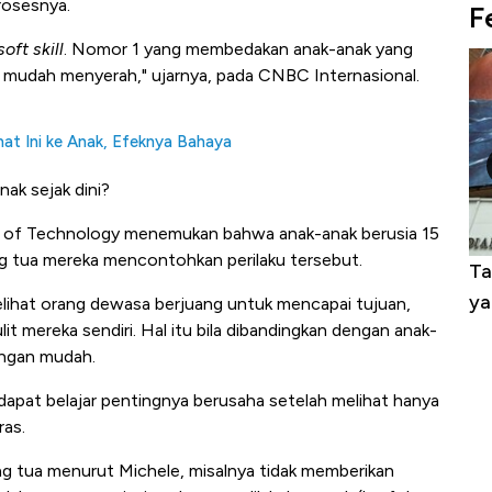
rosesnya.
F
soft skill
. Nomor 1 yang membedakan anak-anak yang
g mudah menyerah," ujarnya, pada CNBC Internasional.
at Ini ke Anak, Efeknya Bahaya
ak sejak dini?
e of Technology menemukan bahwa anak-anak berusia 15
ng tua mereka mencontohkan perilaku tersebut.
alam 24
Warga AS Muak ke Demokrat-Republik,
Ta
ri!
Calon Independen Panen Dukungan
ya
lihat orang dewasa berjuang untuk mencapai tujuan,
it mereka sendiri. Hal itu bila dibandingkan dengan anak-
engan mudah.
apat belajar pentingnya berusaha setelah melihat hanya
ras.
ng tua menurut Michele, misalnya tidak memberikan