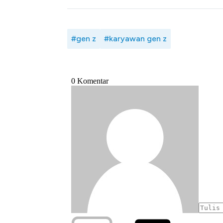
#gen z
#karyawan gen z