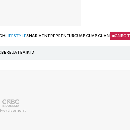
CH
LIFESTYLE
SHARIA
ENTREPRENEUR
CUAP CUAP CUAN
CNBC 
C
BERBUATBAIK.ID