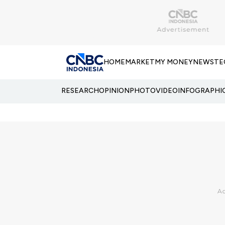
HOME
MARKET
MY MONEY
NEWS
TE
RESEARCH
OPINION
PHOTO
VIDEO
INFOGRAPHI