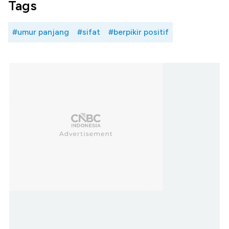
Tags
#umur panjang
#sifat
#berpikir positif