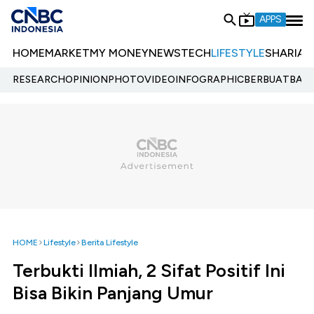
APPS
HOME
MARKET
MY MONEY
NEWS
TECH
LIFESTYLE
SHARIA
E
RESEARCH
OPINION
PHOTO
VIDEO
INFOGRAPHIC
BERBUATBAIK.
HOME
Lifestyle
Berita Lifestyle
Terbukti Ilmiah, 2 Sifat Positif Ini
Bisa Bikin Panjang Umur