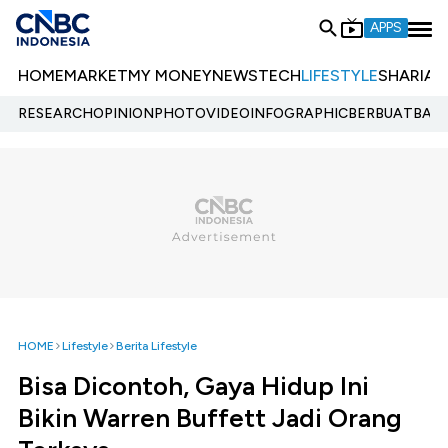
APPS
HOME
MARKET
MY MONEY
NEWS
TECH
LIFESTYLE
SHARIA
E
RESEARCH
OPINION
PHOTO
VIDEO
INFOGRAPHIC
BERBUATBAIK.
HOME
Lifestyle
Berita Lifestyle
Bisa Dicontoh, Gaya Hidup Ini
Bikin Warren Buffett Jadi Orang