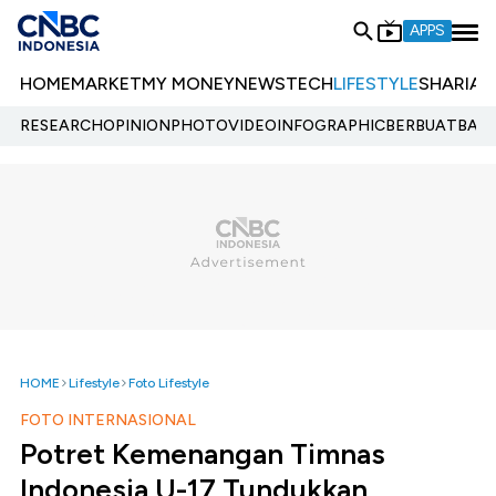
APPS
HOME
MARKET
MY MONEY
NEWS
TECH
LIFESTYLE
SHARIA
E
RESEARCH
OPINION
PHOTO
VIDEO
INFOGRAPHIC
BERBUATBAIK.
HOME
Lifestyle
Foto Lifestyle
FOTO INTERNASIONAL
Potret Kemenangan Timnas
Indonesia U-17 Tundukkan