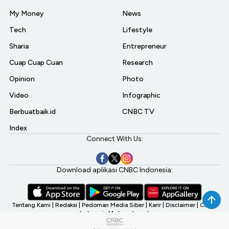
My Money
News
Tech
Lifestyle
Sharia
Entrepreneur
Cuap Cuap Cuan
Research
Opinion
Photo
Video
Infographic
Berbuatbaik.id
CNBC TV
Index
Connect With Us:
Download aplikasi CNBC Indonesia:
Tentang Kami
|
Redaksi
|
Pedoman Media Siber
|
Karir
|
Disclaimer
|
CNBC
Indonesia My Investment
©2026 CNBC Indonesia, A Transmedia Company