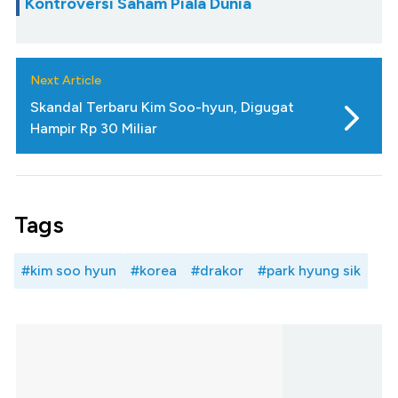
Kontroversi Saham Piala Dunia
Next Article
Skandal Terbaru Kim Soo-hyun, Digugat
Hampir Rp 30 Miliar
Tags
#kim soo hyun
#korea
#drakor
#park hyung sik