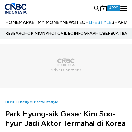
APPS
HOME
MARKET
MY MONEY
NEWS
TECH
LIFESTYLE
SHARIA
E
RESEARCH
OPINION
PHOTO
VIDEO
INFOGRAPHIC
BERBUATBAIK.
HOME
Lifestyle
Berita Lifestyle
Park Hyung-sik Geser Kim Soo-
hyun Jadi Aktor Termahal di Korea