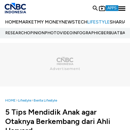
APPS
HOME
MARKET
MY MONEY
NEWS
TECH
LIFESTYLE
SHARIA
E
RESEARCH
OPINION
PHOTO
VIDEO
INFOGRAPHIC
BERBUATBAIK.
HOME
Lifestyle
Berita Lifestyle
5 Tips Mendidik Anak agar
Otaknya Berkembang dari Ahli