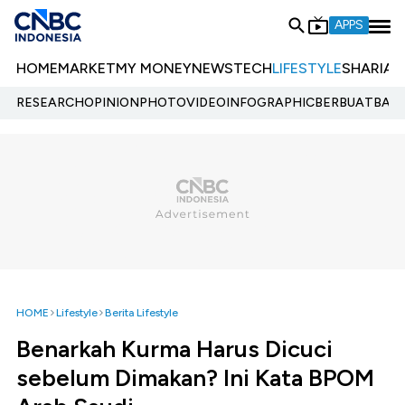
APPS
HOME
MARKET
MY MONEY
NEWS
TECH
LIFESTYLE
SHARIA
E
RESEARCH
OPINION
PHOTO
VIDEO
INFOGRAPHIC
BERBUATBAIK.
HOME
Lifestyle
Berita Lifestyle
Benarkah Kurma Harus Dicuci
sebelum Dimakan? Ini Kata BPOM