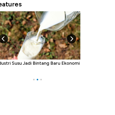
eatures
Raja Ekonomi Indonesia: Maaf, Gak
a Jawa!