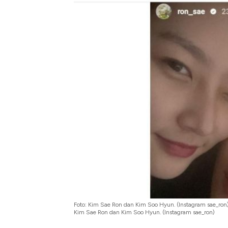
Bangkit dari Kubur! Bisnis Fur
Alas Kaki Tumbuh Double Dig
Foto: Kim Sae Ron dan Kim Soo Hyun. (Instagram sae_ron
Kim Sae Ron dan Kim Soo Hyun. (Instagram sae_ron)