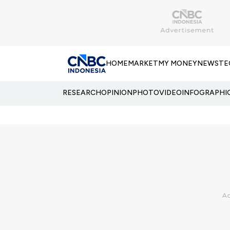
HOME
MARKET
MY MONEY
NEWS
TE
RESEARCH
OPINION
PHOTO
VIDEO
INFOGRAPHI