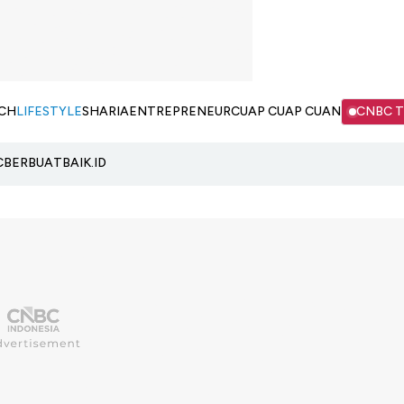
CH
LIFESTYLE
SHARIA
ENTREPRENEUR
CUAP CUAP CUAN
CNBC 
C
BERBUATBAIK.ID