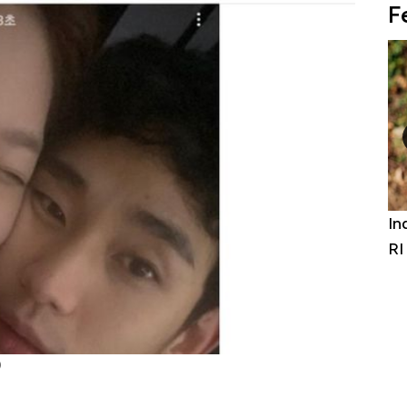
F
niture &
Industri Susu Jadi Bintang Baru Ekonomi
5 
it
RI
Ad
)