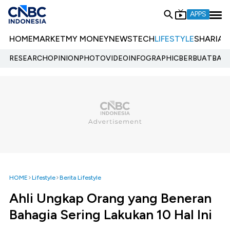
APPS
HOME
MARKET
MY MONEY
NEWS
TECH
LIFESTYLE
SHARIA
E
RESEARCH
OPINION
PHOTO
VIDEO
INFOGRAPHIC
BERBUATBAIK.
HOME
Lifestyle
Berita Lifestyle
Ahli Ungkap Orang yang Beneran
Bahagia Sering Lakukan 10 Hal Ini