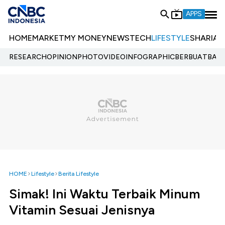
APPS
HOME
MARKET
MY MONEY
NEWS
TECH
LIFESTYLE
SHARIA
E
RESEARCH
OPINION
PHOTO
VIDEO
INFOGRAPHIC
BERBUATBAIK.
HOME
Lifestyle
Berita Lifestyle
Simak! Ini Waktu Terbaik Minum
Vitamin Sesuai Jenisnya