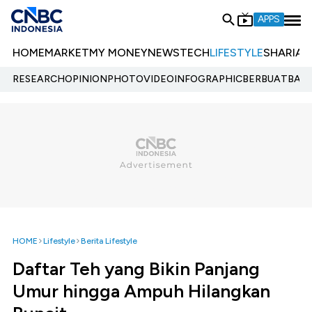
APPS
HOME
MARKET
MY MONEY
NEWS
TECH
LIFESTYLE
SHARIA
E
RESEARCH
OPINION
PHOTO
VIDEO
INFOGRAPHIC
BERBUATBAIK.
HOME
Lifestyle
Berita Lifestyle
Daftar Teh yang Bikin Panjang
Umur hingga Ampuh Hilangkan