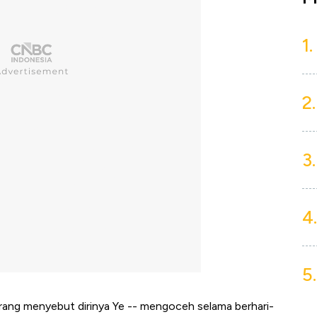
1.
2.
3.
4.
5.
rang menyebut dirinya Ye -- mengoceh selama berhari-