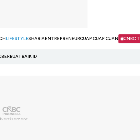
CH
LIFESTYLE
SHARIA
ENTREPRENEUR
CUAP CUAP CUAN
CNBC 
C
BERBUATBAIK.ID