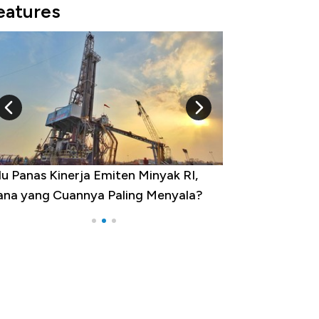
eatures
 Provinsi dengan Tingkat
ngangguran Tertinggi, Ada Jakarta