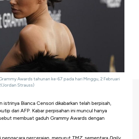
 di Grammy Awards tahunan ke-67 pada hari Minggu, 2 Februari
AP/Jordan Strauss)
istrinya Bianca Censori dikabarkan telah berpisah,
utip dari AFP. Kabar perpisahan ini muncul hanya
ersebut membuat gaduh Grammy Awards dengan
i pengacara perceraian, menurut
TMZ
, sementara
Daily