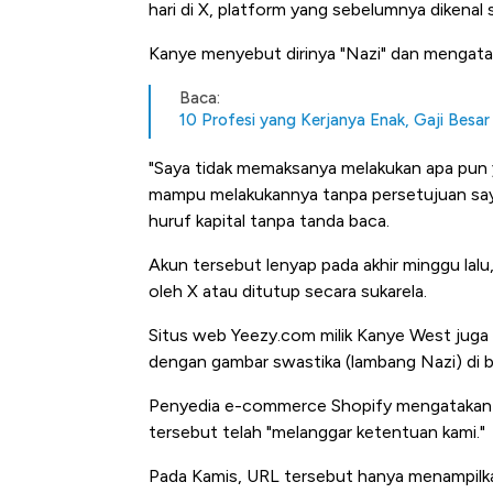
hari di X, platform yang sebelumnya dikenal 
Kanye menyebut dirinya "Nazi" dan mengataka
Baca:
10 Profesi yang Kerjanya Enak, Gaji Besar 
"Saya tidak memaksanya melakukan apa pun ya
mampu melakukannya tanpa persetujuan saya
huruf kapital tanpa tanda baca.
Akun tersebut lenyap pada akhir minggu lalu,
Kongo Tutup Keran Ekspor, 
oleh X atau ditutup secara sukarela.
Tembaga Terbang ke Zona B
Situs web Yeezy.com milik Kanye West juga 
dengan gambar swastika (lambang Nazi) di 
Penyedia e-commerce Shopify mengatakan 
tersebut telah "melanggar ketentuan kami."
Pada Kamis, URL tersebut hanya menampilka