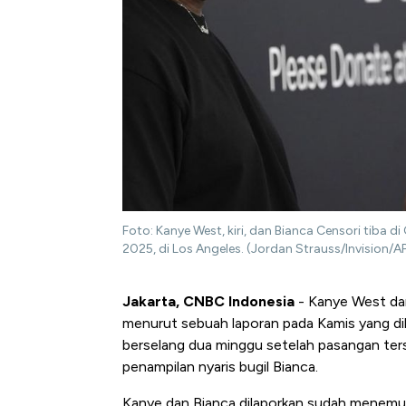
Foto: Kanye West, kiri, dan Bianca Censori tiba
2025, di Los Angeles. (Jordan Strauss/Invision/
Jakarta, CNBC Indonesia
- Kanye West dan 
menurut sebuah laporan pada Kamis yang dik
berselang dua minggu setelah pasangan t
penampilan nyaris bugil Bianca.
Kanye dan Bianca dilaporkan sudah menemu