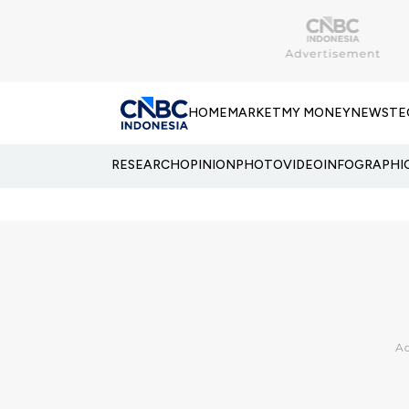
HOME
MARKET
MY MONEY
NEWS
TE
RESEARCH
OPINION
PHOTO
VIDEO
INFOGRAPHI