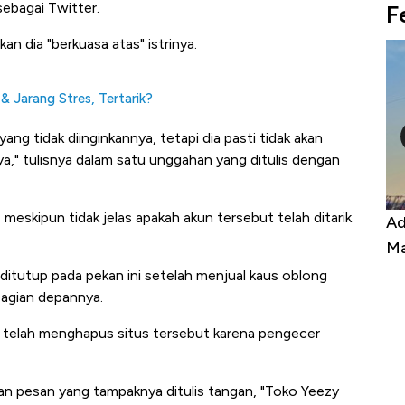
sebagai Twitter.
F
n dia "berkuasa atas" istrinya.
& Jarang Stres, Tertarik?
ng tidak diinginkannya, tetapi dia pasti tidak akan
," tulisnya dalam satu unggahan yang ditulis dengan
 meskipun tidak jelas apakah akun tersebut telah ditarik
Harga
Adu Panas Kinerja Emiten Minyak RI,
10
erbahaya
Mana yang Cuannya Paling Menyala?
Pe
ditutup pada pekan ini setelah menjual kaus oblong
bagian depannya.
telah menghapus situs tersebut karena pengecer
n pesan yang tampaknya ditulis tangan, "Toko Yeezy