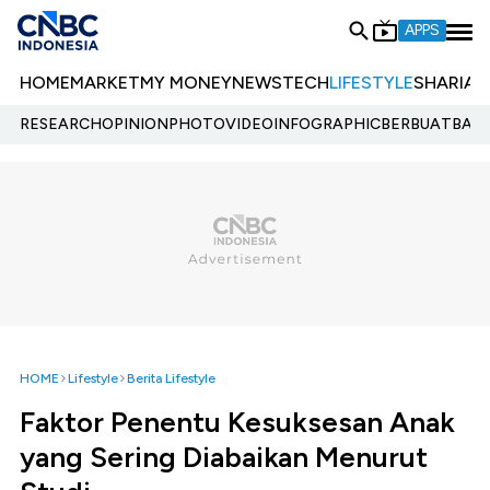
APPS
HOME
MARKET
MY MONEY
NEWS
TECH
LIFESTYLE
SHARIA
E
RESEARCH
OPINION
PHOTO
VIDEO
INFOGRAPHIC
BERBUATBAIK.
HOME
Lifestyle
Berita Lifestyle
Faktor Penentu Kesuksesan Anak
yang Sering Diabaikan Menurut