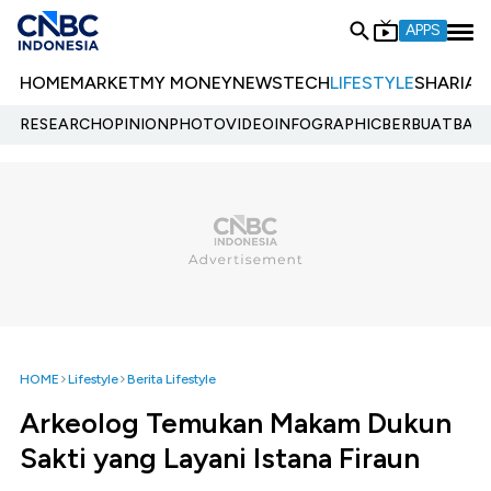
APPS
HOME
MARKET
MY MONEY
NEWS
TECH
LIFESTYLE
SHARIA
E
RESEARCH
OPINION
PHOTO
VIDEO
INFOGRAPHIC
BERBUATBAIK.
HOME
Lifestyle
Berita Lifestyle
Arkeolog Temukan Makam Dukun
Sakti yang Layani Istana Firaun