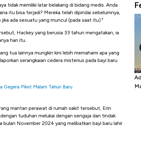
F
ya tidak memiliki latar belakang di bidang medis. Anda
a itu bisa terjadi? Mereka telah dipindai sebelumnya,
jika ada sesuatu yang muncul (pada saat itu)."
ersebut, Hackey yang berusia 33 tahun mengatakan, ia
a hari itu.
ang tua lainnya mungkin kini lebih memahami apa yang
elaporkan serangkaian cedera misterius pada bayi baru
Kongo Tutup Keran Ekspor, Harga
Ad
Tembaga Terbang ke Zona Berbahaya
Ma
ga Gegera Piket Malam Tahun Baru
rang mantan perawat di rumah sakit tersebut, Erin
dengan tuduhan melukai dengan sengaja dan tindak
a bulan November 2024 yang melibatkan bayi baru lahir