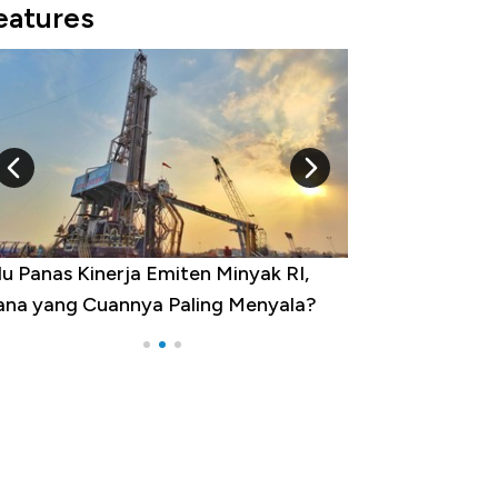
eatures
u Panas Kinerja Emiten Minyak RI,
10 Provinsi den
na yang Cuannya Paling Menyala?
Pengangguran Te