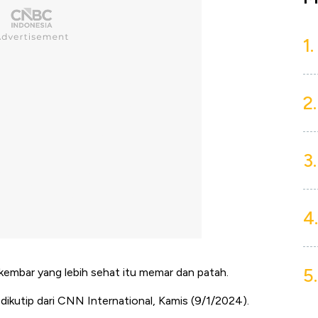
1.
2.
3.
4.
5.
si kembar yang lebih sehat itu memar dan patah.
 dikutip dari CNN International, Kamis (9/1/2024).