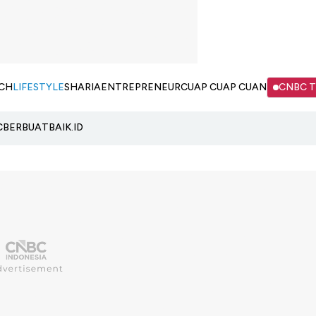
CH
LIFESTYLE
SHARIA
ENTREPRENEUR
CUAP CUAP CUAN
CNBC 
C
BERBUATBAIK.ID