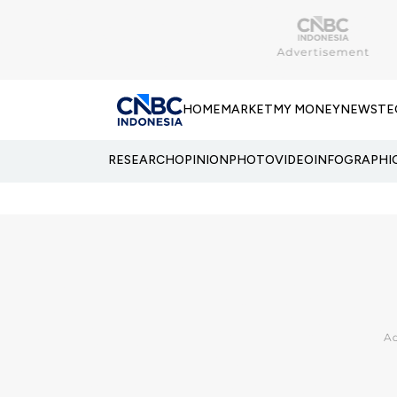
HOME
MARKET
MY MONEY
NEWS
TE
RESEARCH
OPINION
PHOTO
VIDEO
INFOGRAPHI