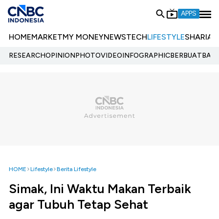
APPS
HOME
MARKET
MY MONEY
NEWS
TECH
LIFESTYLE
SHARIA
E
RESEARCH
OPINION
PHOTO
VIDEO
INFOGRAPHIC
BERBUATBAIK.
HOME
Lifestyle
Berita Lifestyle
Simak, Ini Waktu Makan Terbaik
agar Tubuh Tetap Sehat