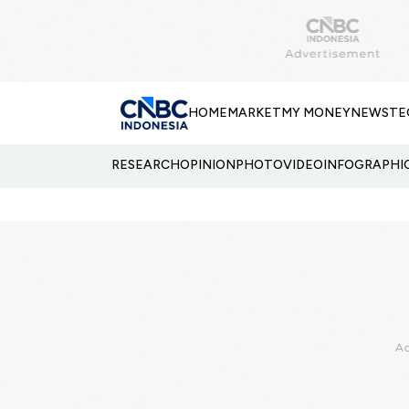
HOME
MARKET
MY MONEY
NEWS
TE
RESEARCH
OPINION
PHOTO
VIDEO
INFOGRAPHI