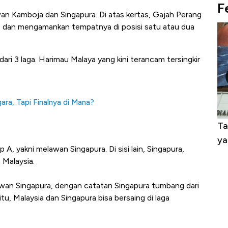
F
wan Kamboja dan Singapura. Di atas kertas, Gajah Perang
u, dan mengamankan tempatnya di posisi satu atau dua
i 3 laga. Harimau Malaya yang kini terancam tersingkir
ara, Tapi Finalnya di Mana?
alam 24
Warga AS Muak ke Demokrat-Republik,
Ta
ri!
Calon Independen Panen Dukungan
ya
 A, yakni melawan Singapura. Di sisi lain, Singapura,
 Malaysia.
lawan Singapura, dengan catatan Singapura tumbang dari
u, Malaysia dan Singapura bisa bersaing di laga