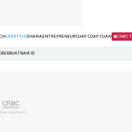
CH
LIFESTYLE
SHARIA
ENTREPRENEUR
CUAP CUAP CUAN
CNBC 
C
BERBUATBAIK.ID