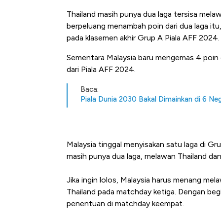
Thailand masih punya dua laga tersisa mela
berpeluang menambah poin dari dua laga it
pada klasemen akhir Grup A Piala AFF 2024.
Sementara Malaysia baru mengemas 4 poin dar
dari Piala AFF 2024.
Baca:
Piala Dunia 2030 Bakal Dimainkan di 6 Neg
Harga Emas Mengamuk 4% d
Jam, ke Level Tertinggi 50 Ha
Malaysia tinggal menyisakan satu laga di Grup
masih punya dua laga, melawan Thailand dan
Jika ingin lolos, Malaysia harus menang me
Thailand pada matchday ketiga. Dengan begit
penentuan di matchday keempat.