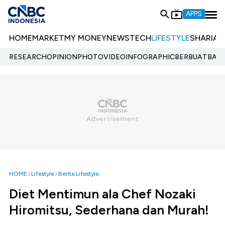
APPS
HOME
MARKET
MY MONEY
NEWS
TECH
LIFESTYLE
SHARIA
E
RESEARCH
OPINION
PHOTO
VIDEO
INFOGRAPHIC
BERBUATBAIK.
HOME
Lifestyle
Berita Lifestyle
Diet Mentimun ala Chef Nozaki
Hiromitsu, Sederhana dan Murah!