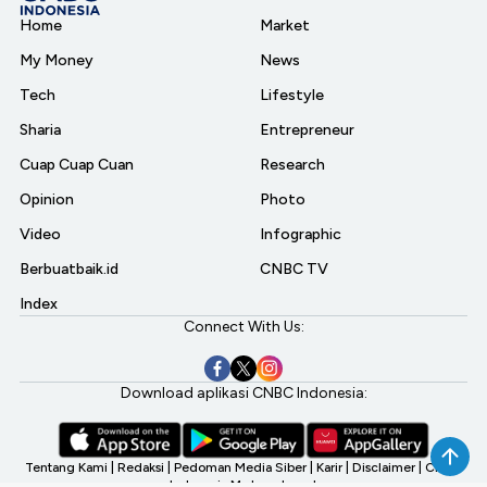
Home
Market
My Money
News
Tech
Lifestyle
Sharia
Entrepreneur
Cuap Cuap Cuan
Research
Opinion
Photo
Video
Infographic
Berbuatbaik.id
CNBC TV
Index
Connect With Us:
Download aplikasi CNBC Indonesia:
Tentang Kami
|
Redaksi
|
Pedoman Media Siber
|
Karir
|
Disclaimer
|
CNBC
Indonesia My Investment