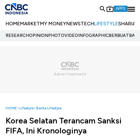
APPS
HOME
MARKET
MY MONEY
NEWS
TECH
LIFESTYLE
SHARIA
E
RESEARCH
OPINION
PHOTO
VIDEO
INFOGRAPHIC
BERBUATBAIK.
HOME
Lifestyle
Berita Lifestyle
Korea Selatan Terancam Sanksi
FIFA, Ini Kronologinya