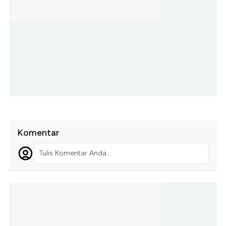
Komentar
Tulis Komentar Anda...