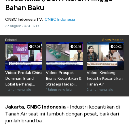
Bahan Baku
CNBC Indonesia TV,
CNBC Indonesia
27 August 2024 16:19
Related
Show More
07:03
09:15
20:03
Video: Produk China
Video: Prospek
Video: Kinclong
Dominan, Brand
Bisnis Kecantikan &
Industri Kecantikan
Lokal Berharap
Strategi Hadapi
Tanah Air
Insentif Digital
1 tahun yang lalu
Tantangan di 2025
1 tahun yang lalu
2 tahun yang lalu
Jakarta, CNBC Indonesia -
Industri kecantikan di
Tanah Air saat ini tumbuh dengan pesat, baik dari
jumlah brand ba...