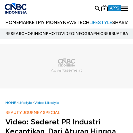
APPS
HOME
MARKET
MY MONEY
NEWS
TECH
LIFESTYLE
SHARIA
E
RESEARCH
OPINION
PHOTO
VIDEO
INFOGRAPHIC
BERBUATBAIK.
HOME
Lifestyle
Video Lifestyle
BEAUTY JOURNEY SPECIAL
Video: Sederet PR Industri
Kecantikan, Dari Aturan Hingga