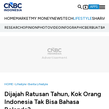
APPS
HOME
MARKET
MY MONEY
NEWS
TECH
LIFESTYLE
SHARIA
E
RESEARCH
OPINION
PHOTO
VIDEO
INFOGRAPHIC
BERBUATBAIK.
HOME
Lifestyle
Berita Lifestyle
Dijajah Ratusan Tahun, Kok Orang
Indonesia Tak Bisa Bahasa